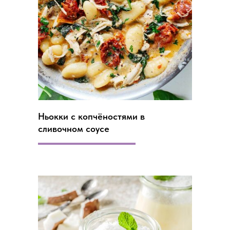
Ньокки с копчёностями в
сливочном соусе