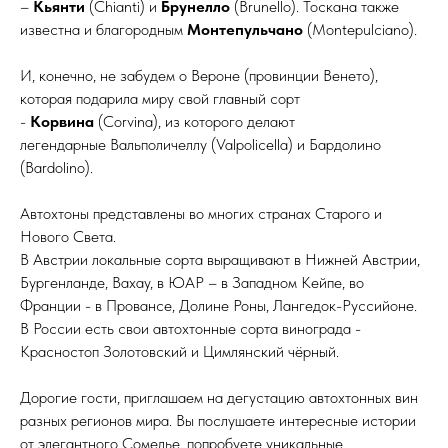
–
Кьянти
(Chianti) и
Брунелло
(Brunello). Тоскана также
известна и благородным
Монтепульчано
(Montepulciano).
И, конечно, не забудем о Вероне (провинции Венето),
которая подарила миру свой главный сорт
-
Корвина
(Corvina), из которого делают
легендарные
Вальполичеллу (Valpolicella) и Бардолино
(Bardolino).
Автохтоны представлены во многих странах Старого и
Нового Света.
В Австрии локальные сорта выращивают в Нижней Австрии,
Бургенланде, Вахау, в ЮАР – в Западном Кейпе, во
Франции - в Провансе, Долине Роны, Лангедок-Руссийоне.
В России есть свои автохтонные сорта винограда -
Красностоп Золотовский и Цимлянский чёрный.
Дорогие гости, приглашаем на дегустацию автохтонных вин
разных регионов мира. Вы послушаете интересные истории
от элегантного Сомелье, попробуете уникальные