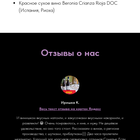
Красное сухое вино Beronia Crianza Rioja DOC
(Испания, Риоха)
Отзывы о нас
Иришка К.
Весь текст отзыва на картах Яндекс
И винишком вкусным напоили, и закусочками вкусными накормили, и
развлекли! 😁 Очень понравилось, и мне, и мужу. Не дешёвое
удовольствие, но оно того стоит. Рассказали о винах, о регионе
производства, с шутками, прибаутками))) Два часа пролетели
незаметно. Хороший зал, красивая сервировка, отличная Сомелье. Если