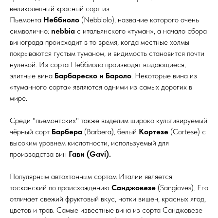
великолепный красный сорт из
Пьемонта
Неббиоло
(Nebbiolo), название которого очень
символично:
nebbia
с итальянского «туман», а начало сбора
винограда происходит в то время, когда местные холмы
покрываются густым туманом, и видимость становится почти
нулевой. Из сорта Неббиоло производят выдающиеся,
элитные вина
Барбареско и Бароло
. Некоторые вина из
«туманного сорта» являются одними из самых дорогих в
мире.
Среди "пьемонтских" также выделим широко культивируемый
чёрный сорт
Барбера
(Barbera), белый
Кортезе
(Cortese) с
высоким уровнем кислотности, используемый для
производства вин
Гави (Gavi).
Популярным автохтонным сортом Италии является
тосканский по происхождению
Санджовезе
(Sangioves). Его
отличает свежий фруктовый вкус, нотки вишен, красных ягод,
цветов и трав. Самые известные вина из сорта Санджовезе