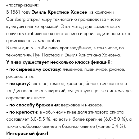
«пастеризация».
В 1881 году
Эмиль Кристиан Хансен
из компании
Carlsberg открыл миру технологию производства чистой
культуры пивных дрожжей. Этот метод дал возможность
получать стабильное качество пива и производить напиток в
промышленных масштабах.
В наши дни мы пьём пиво, произведённое, в том числе, по
технологиям Луи Пастера и Эмиля Христиана Хансена.
У пива существует несколько классификаций:
- по сырьевому составу:
ячменное, пшеничное, ржаное,
рисовое и т.д.
- по цвету:
светлое, тёмное, красное, белое, смешанное и
т.д. Диапазон очень широкий, существуют целые системы для
определения цвета.
- по способу брожения:
верховое и низовое.
- по крепости:
в «обычном» пиве доля этилового спирта
составляет 3,0-5,5 %, но есть и более крепкие (6,0-8,0 %), а
также слабоалкогольные и безалкогольные (менее 0,4 %).
Интересный факт!