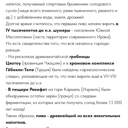
напиток, получаемый спиртовым брожением солодового
сусла (чаще всего ячменного, реже пшеничного, ржаного и
др.) с добавлением воды, хмеля, дрожжей.
Долгое время считалось, что первыми пиво начали варить
в
IV тысячелетия до н.э. шумеры
- население Южной
Месопотамии (часть территории современного Ирака).
Но есть свидетельства того, что всё началось гораздо
раньше.
• На раскопках древнекитайской
гробницы
Цяотоу
(провинция Чжэцзян) и в
храмовом комплексе
Гёбекли-Тепе
(Турция) были найдены «археологические
следы», указывающие на то, что пиво варили ещё в VII-VIII
тысячелетии до н.э.
•
В пещере Ракефет
на горе Кармель (Израиль) были
обнаружены остатки зерён (гранул) со следами
ферментации, из которых могли получать солод более 13 000
лет назад!
Таким образом,
пиво - древнейший из всех алкогольных
напитков.