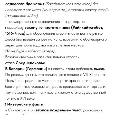
верхового брожения
(Saccharomyces cerevisiae) без
использования хмеля (консерванта), относят к классу «элей»
(английское «Ale»).
- государственные ограничения. Например, по
немецкому
закону «о чистоте пива» (Райнхайтсгебот,
1516-й год)
для обеспечения стабильности цен на рынке
хлеба был введён запрет на использования хлебопекарного
зерна для производства пива в летние месяцы.
Но не будем забегать вперёд.
Важной «вехой» в развитии пивной отрасли
стало
Средневековье.
В Баварии (Германии)
в напиток стали добавлять
хмель
.
По разным данным это произошло в период с VII-XI век н.э.
Новый «ингредиент» увеличил сроки хранения и создал
благоприятные условия для роста производства и торговли.
Тем не менее, доля напитков с хмелем стала существенной
только в XVI веке.
! Интересные факты
- Считается, что
«второе рождение» пива
произошло в