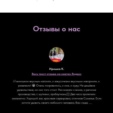
Отзывы о нас
Иришка К.
Весь текст отзыва на картах Яндекс
И винишком вкусным напоили, и закусочками вкусными накормили, и
развлекли! 😁 Очень понравилось, и мне, и мужу. Не дешёвое
удовольствие, но оно того стоит. Рассказали о винах, о регионе
производства, с шутками, прибаутками))) Два часа пролетели
незаметно. Хороший зал, красивая сервировка, отличная Сомелье. Если
хотите удивить своего любимого человека, Вам сюда. .....