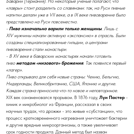
Баварии (Германия). Но некоторые учёные полагают, что
«лавры» стоит разделить со славянами: так, на Руси пивные
напитки делали уже в VII веке, а в IX веке пивоварение было
представлено на Руси повсеместно.
-
Пиво изначально варили только женщины
. Лишь с
XIV мужчины начали активную «экспансию» в отрасль. Были
созданы специализированные гильдии, а центрами
пивоварения стали монастыри.
- В XV веке в баварских монастырях начали готовить
пиво
методом «низового» брожения
. Так появился первый
«лагер».
Пиво открывало для себя новые страны: Чехию, Бельгию,
Нидерланды, Великобританию, США, Японию и другие.
Каждая страна приносила что-то новое и неповторимое.
XIX век ознаменовался прорывом. В 1876 году,
Луи Пастер
-
химик и микробиолог из Франции, рассказал в своих
научных трудах, что дрожжи - это живые «субстанции», что
процесс кратковременного нагревания уничтожает бактерии
и другие вредные микроорганизмы, а также увеличивает
срок годности продукта. Данный метод был назван