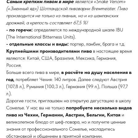
Самым крепким пивом в мире
является «Snake Venom»
(«Змеиный яд») Шотландской пивоварни Brewmeister. Пиво
производится не только из пивных, но и из шампанских
дрожжей, а крепость составляет 67,5 %!
- по горечи:
определяется по международной шкале IBU
(The International Bitterness Units).
- отдельные классы и виды:
портер, ламбик, брага и т.д.
Крупнейшими производителями пива
в настоящее время
являются: Китай, США, Бразилия, Мексика, Германия,
Россия.
Больше всего пива в мире,
в расчёте на душу населения в
год
, потребляет Чехия: 140 литров. Далее следуют Австрия
(107,8 л.), Румыния (100,3 л.), Германия (99 л.), Польша (97,7
л.).
Дорогие гости, приглашаем на открытую дегустацию в школу
Сомелье. У нас вы не только
попробуете несколько видов
пива из Чехии, Германии, Австрии, Бельгии, Китая
и
великолепное блюдо от шеф-повара, но и получите ценные
знания от профессионального Сомелье, насладитесь
обстановкой и общением в приятной компании.