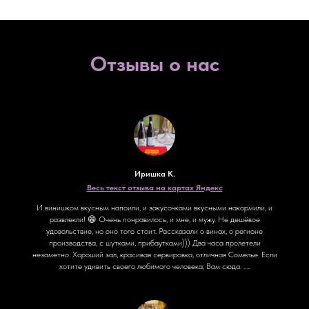
Отзывы о нас
Иришка К.
Весь текст отзыва на картах Яндекс
И винишком вкусным напоили, и закусочками вкусными накормили, и
развлекли! 😁 Очень понравилось, и мне, и мужу. Не дешёвое
удовольствие, но оно того стоит. Рассказали о винах, о регионе
производства, с шутками, прибаутками))) Два часа пролетели
незаметно. Хороший зал, красивая сервировка, отличная Сомелье. Если
хотите удивить своего любимого человека, Вам сюда. .....