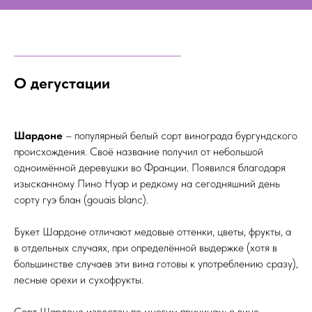
О дегустации
Шардоне
– популярный белый сорт винограда бургундского
происхождения. Своё название получил от небольшой
одноимённой деревушки во Франции. Появился благодаря
изысканному Пино Нуар и редкому на сегодняшний день
сорту гуэ блан (gouais blanc).
Букет Шардоне отличают медовые оттенки, цветы, фрукты, а
в отдельных случаях, при определённой выдержке (хотя в
большинстве случаев эти вина готовы к употреблению сразу),
лесные орехи и сухофрукты.
Сорт Шардоне известен по многим причинам: о вине