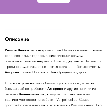
Описание
Регион Венето
на северо-востоке Италии знаменит своими
средневековыми городами, живописными холмами,
романтическими легендами о Ромео и Джульетте. Это место
- родина самых известных итальянских вин - Вальполичеллы,
Амароне, Соаве, Просекко, Пино Гриджио и других.
Если вы ещё не нашли любимого красного вина, то может
быть вы ещё не пробовали
Амароне
и другие напитки из
региона
Вальполичелла
, который с латыни означает
«долина множества погребов» - Val poli cellae. Самое
простое базовое вино так и называется - Вальполичелла. Его