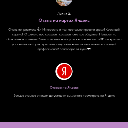
Лилия З.
Отзыв на картах
Яндекс
Очень понравилось 👍! Интересно и познавательно провели время! Красивый
сервис! ,Отдельно про сомелье : сомелье -это про общение! Невероятно
обаятельная сомелье Ольга поистине находиться на своем месте💯!так красиво
рассказывать характеристики и вкусовые качества вин может настоящий
профессионал! Благодарю от души❤!
Отзывы на Яндекс
Больше отзывов о наших дегустациях вы можете посмотреть на Яндекс