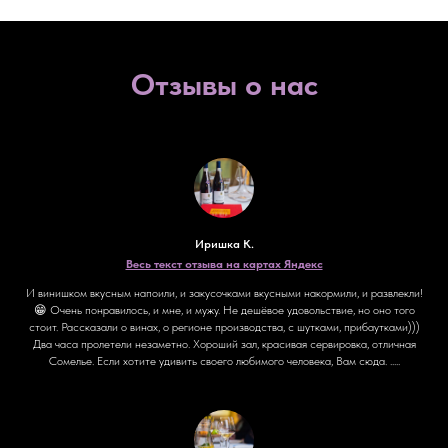
Отзывы о нас
Иришка К.
Весь текст отзыва на картах Яндекс
И винишком вкусным напоили, и закусочками вкусными накормили, и развлекли!
😁 Очень понравилось, и мне, и мужу. Не дешёвое удовольствие, но оно того
стоит. Рассказали о винах, о регионе производства, с шутками, прибаутками)))
Два часа пролетели незаметно. Хороший зал, красивая сервировка, отличная
Сомелье. Если хотите удивить своего любимого человека, Вам сюда. .....