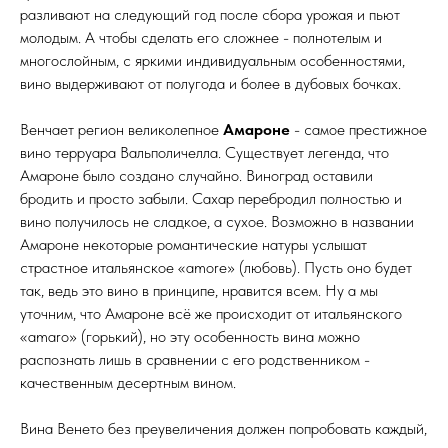
разливают на следующий год после сбора урожая и пьют
молодым. А чтобы сделать его сложнее - полнотелым и
многослойным, с яркими индивидуальным особенностями,
вино выдерживают от полугода и более в дубовых бочках.
Венчает регион великолепное
Амароне
- самое престижное
вино терруара Вальполичелла. Существует легенда, что
Амароне было создано случайно. Виноград оставили
бродить и просто забыли. Сахар перебродил полностью и
вино получилось не сладкое, а сухое. Возможно в названии
Амароне некоторые романтические натуры услышат
страстное итальянское «amore» (любовь). Пусть оно будет
так, ведь это вино в принципе, нравится всем. Ну а мы
уточним, что Амароне всё же происходит от итальянского
«amaro» (горький), но эту особенность вина можно
распознать лишь в сравнении с его родственником -
качественным десертным вином.
Вина Венето без преувеличения должен попробовать каждый,