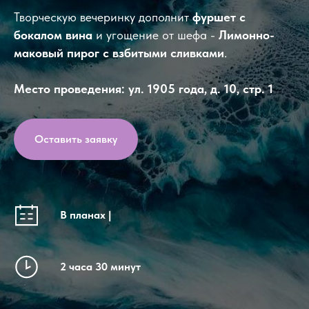
Творческую вечеринку дополнит
фуршет с
бокалом вина
и угощение от шефа -
Лимонно-
маковый пирог с взбитыми сливками
.
Место проведения: ул. 1905 года, д. 10, стр. 1
Оставить заявку
В планах |
2 часа 30 минут