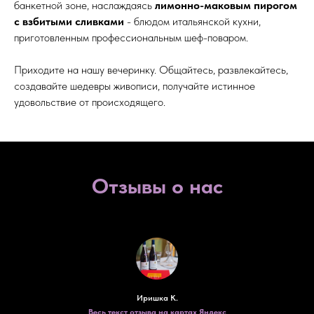
банкетной зоне, наслаждаясь
лимонно-маковым пирогом
с взбитыми сливками
- блюдом итальянской кухни,
приготовленным профессиональным шеф-поваром.
Приходите на нашу вечеринку. Общайтесь, развлекайтесь,
создавайте шедевры живописи, получайте истинное
удовольствие от происходящего.
Отзывы о нас
Иришка К.
Весь текст отзыва на картах Яндекс