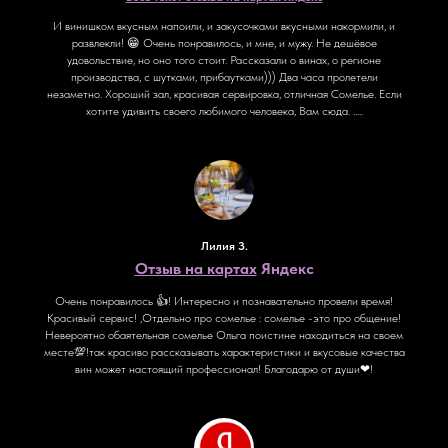
И винишком вкусным напоили, и закусочками вкусными накормили, и
развлекли! 😁 Очень понравилось, и мне, и мужу. Не дешёвое
удовольствие, но оно того стоит. Рассказали о винах, о регионе
производства, с шутками, прибаутками))) Два часа пролетели
незаметно. Хороший зал, красивая сервировка, отличная Сомелье. Если
хотите удивить своего любимого человека, Вам сюда. .....
Лилия З.
Отзыв на картах
Яндекс
Очень понравилось 👍! Интересно и познавательно провели время!
Красивый сервис! ,Отдельно про сомелье : сомелье -это про общение!
Невероятно обаятельная сомелье Ольга поистине находиться на своем
месте💯!так красиво рассказывать характеристики и вкусовые качества
вин может настоящий профессионал! Благодарю от души❤!