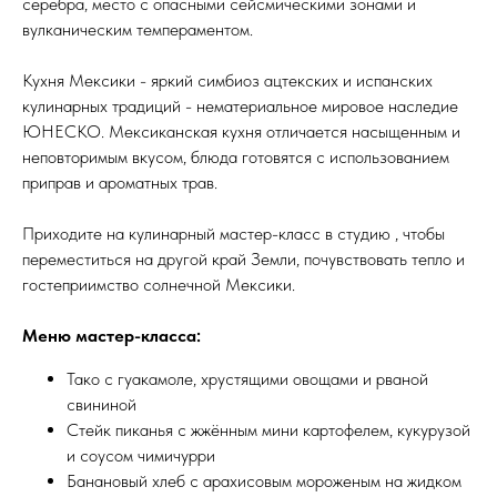
серебра, место с опасными сейсмическими зонами и
вулканическим темпераментом.
Кухня Мексики - яркий симбиоз ацтекских и испанских
кулинарных традиций - нематериальное мировое наследие
ЮНЕСКО. Мексиканская кухня отличается насыщенным и
неповторимым вкусом, блюда готовятся с использованием
приправ и ароматных трав.
Приходите на кулинарный мастер-класс в студию , чтобы
переместиться на другой край Земли, почувствовать тепло и
гостеприимство солнечной Мексики.
Меню мастер-класса:
Тако с гуакамоле, хрустящими овощами и рваной
свининой
Стейк пиканья с жжённым мини картофелем, кукурузой
и соусом чимичурри
Банановый хлеб с арахисовым мороженым на жидком