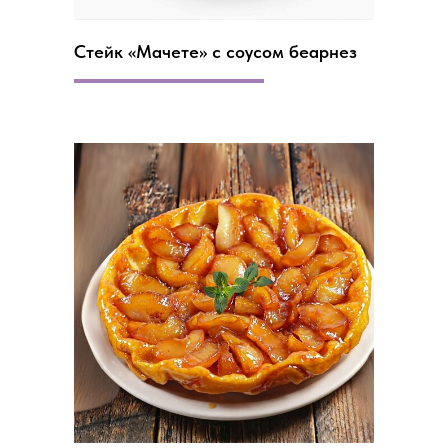
Стейк «Мачете» с соусом беарнез