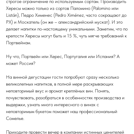
строгое ограничение по используемым сортам. Производить
Хересы можно только из сортов Паломино (Palomino или
Listán), Педро Хименес (Pedro Ximénez, часто сокращают до
PX) и Москатель (он же – александрийский мускат). И это
делает напитки по-настоящему уникальными. Заметим, что по
крепости Хересы могут быть и 15 %, чуть мягче требований к
Портвейнам.
Ну что, Портвейн или Херес, Португалия или Испания? А
может Россия?
На винной дегустации гости попробуют сразу несколько
великолепных напитков, в полной мере раскрывающих
неповторимый вкус и аромат креплёных вин. Понять,
почувствовать, разобраться в особенностях производства и
выдержки, узнать много интересного о винах с
неповторимым букетом поможет наш профессиональный
Сомелье.
Приходите провести вечер в компании истинных ценителей