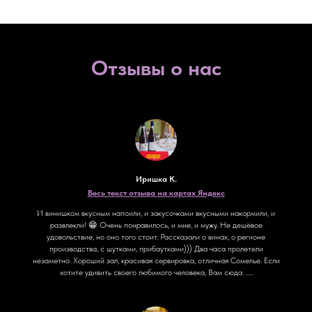
Отзывы о нас
Иришка К.
Весь текст отзыва на картах Яндекс
И винишком вкусным напоили, и закусочками вкусными накормили, и
развлекли! 😁 Очень понравилось, и мне, и мужу. Не дешёвое
удовольствие, но оно того стоит. Рассказали о винах, о регионе
производства, с шутками, прибаутками))) Два часа пролетели
незаметно. Хороший зал, красивая сервировка, отличная Сомелье. Если
хотите удивить своего любимого человека, Вам сюда. .....