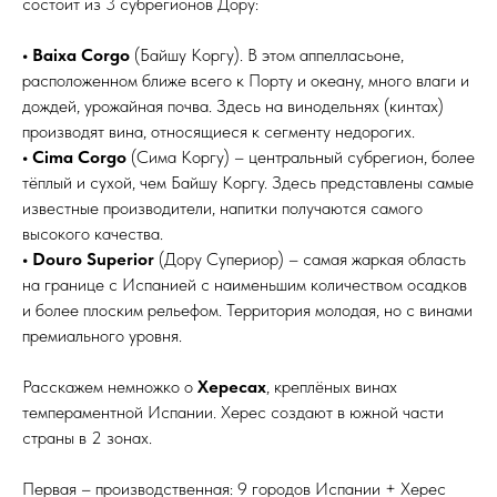
состоит из 3 субрегионов Дору:
• Baixa Corgo
(Байшу Коргу). В этом аппелласьоне,
расположенном ближе всего к Порту и океану, много влаги и
дождей, урожайная почва. Здесь на винодельнях (кинтах)
производят вина, относящиеся к сегменту недорогих.
• Cima Corgo
(Сима Коргу) – центральный субрегион, более
тёплый и сухой, чем Байшу Коргу. Здесь представлены самые
известные производители, напитки получаются самого
высокого качества.
• Douro Superior
(Дору Супериор) – самая жаркая область
на границе с Испанией с наименьшим количеством осадков
и более плоским рельефом. Территория молодая, но с винами
премиального уровня.
Расскажем немножко о
Хересах
, креплёных винах
темпераментной Испании. Херес создают в южной части
страны в 2 зонах.
Первая – производственная: 9 городов Испании + Херес