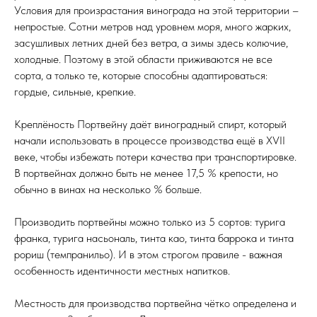
Условия для произрастания винограда на этой территории –
непростые. Сотни метров над уровнем моря, много жарких,
засушливых летних дней без ветра, а зимы здесь колючие,
холодные. Поэтому в этой области приживаются не все
сорта, а только те, которые способны адаптироваться:
гордые, сильные, крепкие.
Креплёность Портвейну даёт виноградный спирт, который
начали использовать в процессе производства ещё в XVII
веке, чтобы избежать потери качества при транспортировке.
В портвейнах должно быть не менее 17,5 % крепости, но
обычно в винах на несколько % больше.
Производить портвейны можно только из 5 сортов: турига
франка, турига насьональ, тинта као, тинта баррока и тинта
рориш (темпранильо). И в этом строгом правиле - важная
особенность идентичности местных напитков.
Местность для производства портвейна чётко определена и