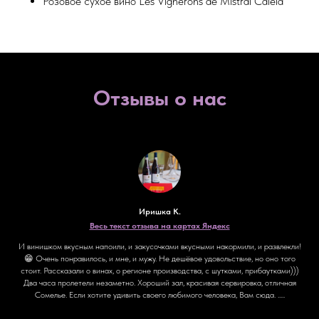
Розовое сухое вино Les Vignerons de Mistral Caleia
Отзывы о нас
Иришка К.
Весь текст отзыва на картах Яндекс
И винишком вкусным напоили, и закусочками вкусными накормили, и развлекли!
😁 Очень понравилось, и мне, и мужу. Не дешёвое удовольствие, но оно того
стоит. Рассказали о винах, о регионе производства, с шутками, прибаутками)))
Два часа пролетели незаметно. Хороший зал, красивая сервировка, отличная
Сомелье. Если хотите удивить своего любимого человека, Вам сюда. .....