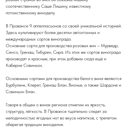
соотечественнику Саше Лишину, известному
потомственному виноделу.
В Провансе 9 аппелласьонов со своей уникальной историей.
Здесь культивируют более десятки автохтонных и
международных сортов винограда.
Основные сорта для производства розовых вин – Мурведр,
Сенсо, Гренаш, Тибурен, Сира. Из этих же сортов винограда
производят и красные, при этом добавим сюда ещё и
Каберне Совиньон.
Основными сортами для производства белого вина являются
Бурбуленк, Клерет, Гренаш Блан, Вионье, а также Шардоне и
Совиньон Блан.
Говоря в общем о винах региона отметим их яркость,
структуру, лёгкость. В Провансе тщательно следят за
мелодичностью ягодных нот во вкусе напитков, с трепетом
оберегая традиции виноделия.