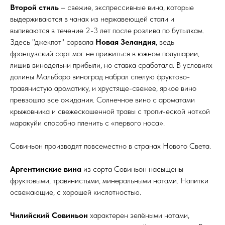
Второй стиль
– свежие, экспрессивные вина, которые
выдерживаются в чанах из нержавеющей стали и
выпиваются в течение 2-3 лет после розлива по бутылкам.
Здесь "джекпот" сорвала
Новая Зеландия
, ведь
французский сорт мог не прижиться в южном полушарии,
лишив винодельни прибыли, но ставка сработала. В условиях
долины Мальборо виноград набрал спелую фруктово-
травянистую ароматику, и хрустяще-свежее, яркое вино
превзошло все ожидания. Солнечное вино с ароматами
крыжовника и свежескошенной травы с тропической ноткой
маракуйи способно пленить с «первого носа».
Совиньон производят повсеместно в странах Нового Света.
Аргентинские вина
из сорта Совиньон насыщены
фруктовыми, травянистыми, минеральными нотами. Напитки
освежающие, с хорошей кислотностью.
Чилийский Совиньон
характерен зелёными нотами,