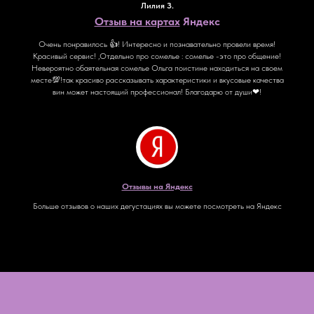
Лилия З.
Отзыв на картах
Яндекс
Очень понравилось 👍! Интересно и познавательно провели время!
Красивый сервис! ,Отдельно про сомелье : сомелье -это про общение!
Невероятно обаятельная сомелье Ольга поистине находиться на своем
месте💯!так красиво рассказывать характеристики и вкусовые качества
вин может настоящий профессионал! Благодарю от души❤!
Отзывы на Яндекс
Больше отзывов о наших дегустациях вы можете посмотреть на Яндекс