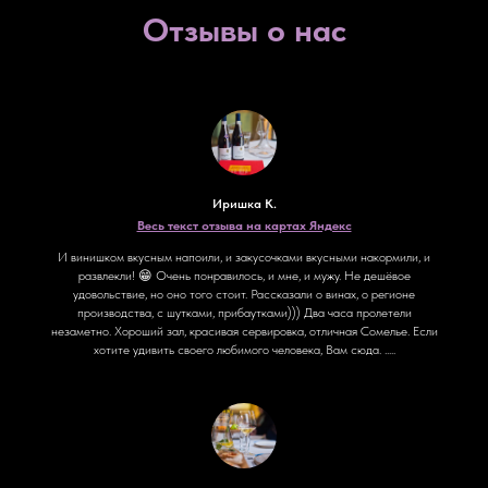
Отзывы о нас
Иришка К.
Весь текст отзыва на картах Яндекс
И винишком вкусным напоили, и закусочками вкусными накормили, и
развлекли! 😁 Очень понравилось, и мне, и мужу. Не дешёвое
удовольствие, но оно того стоит. Рассказали о винах, о регионе
производства, с шутками, прибаутками))) Два часа пролетели
незаметно. Хороший зал, красивая сервировка, отличная Сомелье. Если
хотите удивить своего любимого человека, Вам сюда. .....