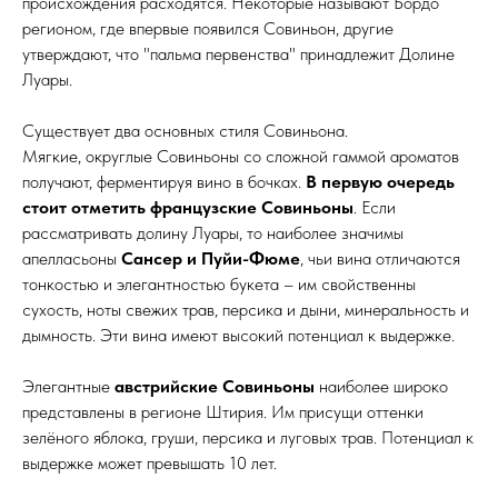
происхождения расходятся. Некоторые называют Бордо
регионом, где впервые появился Совиньон, другие
утверждают, что "пальма первенства" принадлежит Долине
Луары.
Существует два основных стиля Совиньона.
Мягкие, округлые Совиньоны со сложной гаммой ароматов
получают, ферментируя вино в бочках.
В первую очередь
стоит отметить французские Совиньоны
. Если
рассматривать долину Луары, то наиболее значимы
апелласьоны
Сансер и Пуйи-Фюме
, чьи вина отличаются
тонкостью и элегантностью букета – им свойственны
сухость, ноты свежих трав, персика и дыни, минеральность и
дымность. Эти вина имеют высокий потенциал к выдержке.
Элегантные
австрийские Совиньоны
наиболее широко
представлены в регионе Штирия. Им присущи оттенки
зелёного яблока, груши, персика и луговых трав. Потенциал к
выдержке может превышать 10 лет.