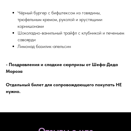
Чёрный бургер с бифштексом из говядины,
трюфельным кремом, руколой и хрустящими
корнишонами
Шоколадно-ванильный трайфл с клубникой и печеньем
савоярди
Лимонад базилик-апельсин
- Поздравления и сладкие сюрпризы от Шефа-Деда
Мороза
Отдельный билет для сопровождающего покупать НЕ
нужно.
Отзывы о нас